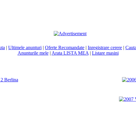
uta
|
Ultimele anunturi
|
Oferte Recomandate
|
Inregistrare cerere
|
Cauta
Anunturile mele
|
Arata LISTA MEA
|
Listare masini