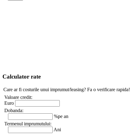
Calculator rate
Care ar fi costurile unui imprumut/leasing? Fa o verificare rapida!
Valoare credit:
Euro
Dobanda:
%pe an
Termenul imprumutului:
Ani