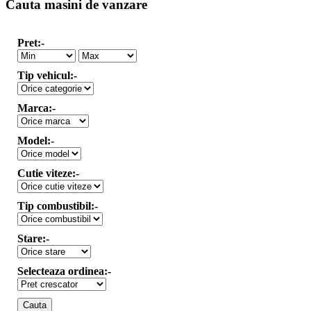
Cauta masini de vanzare
Pret:-
Tip vehicul:-
Marca:-
Model:-
Cutie viteze:-
Tip combustibil:-
Stare:-
Selecteaza ordinea:-