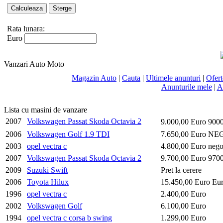
Rata lunara:
Euro
Vanzari Auto Moto
Magazin Auto
|
Cauta
|
Ultimele anunturi
|
Ofer
Anunturile mele
|
A
Lista cu masini de vanzare
2007
Volkswagen Passat Skoda Octavia 2
9.000,00 Euro 900
2006
Volkswagen Golf 1.9 TDI
7.650,00 Euro NE
2003
opel vectra c
4.800,00 Euro nego
2007
Volkswagen Passat Skoda Octavia 2
9.700,00 Euro 970
2009
Suzuki Swift
Pret la cerere
2006
Toyota Hilux
15.450,00 Euro Eu
1996
opel vectra c
2.400,00 Euro
2002
Volkswagen Golf
6.100,00 Euro
1994
opel vectra c corsa b swing
1.299,00 Euro