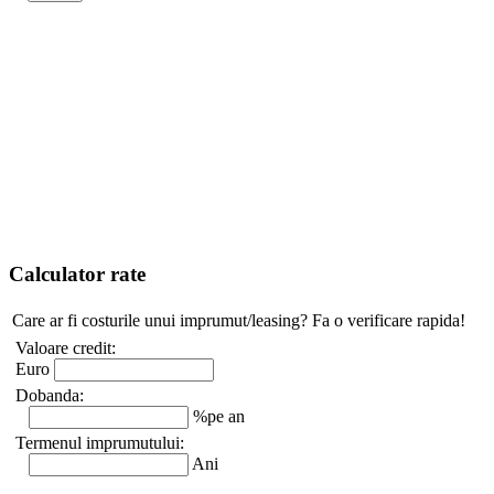
Calculator rate
Care ar fi costurile unui imprumut/leasing? Fa o verificare rapida!
Valoare credit:
Euro
Dobanda:
%pe an
Termenul imprumutului:
Ani