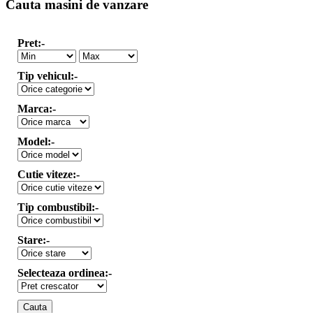
Cauta masini de vanzare
Pret:-
Tip vehicul:-
Marca:-
Model:-
Cutie viteze:-
Tip combustibil:-
Stare:-
Selecteaza ordinea:-