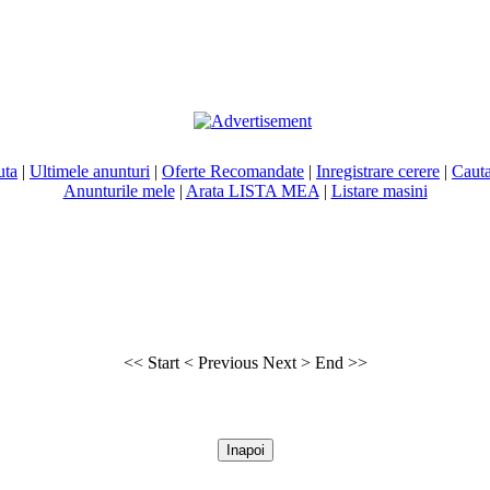
uta
|
Ultimele anunturi
|
Oferte Recomandate
|
Inregistrare cerere
|
Cauta
Anunturile mele
|
Arata LISTA MEA
|
Listare masini
<< Start
< Previous
Next >
End >>