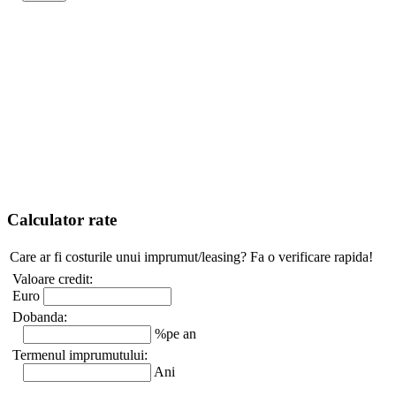
Calculator rate
Care ar fi costurile unui imprumut/leasing? Fa o verificare rapida!
Valoare credit:
Euro
Dobanda:
%pe an
Termenul imprumutului:
Ani