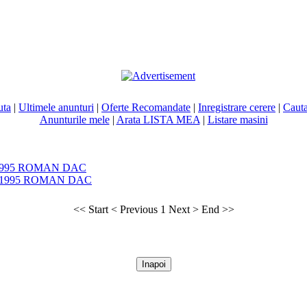
uta
|
Ultimele anunturi
|
Oferte Recomandate
|
Inregistrare cerere
|
Cauta
Anunturile mele
|
Arata LISTA MEA
|
Listare masini
995 ROMAN DAC
<< Start
< Previous
1
Next >
End >>