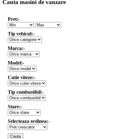
Cauta masini de vanzare
Pret:-
Tip vehicul:-
Marca:-
Model:-
Cutie viteze:-
Tip combustibil:-
Stare:-
Selecteaza ordinea:-