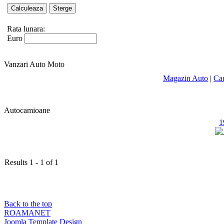
Rata lunara:
Euro
Vanzari Auto Moto
Magazin Auto
|
Ca
Autocamioane
1
Results 1 - 1 of 1
Back to the top
ROAMANET
Joomla Template Design